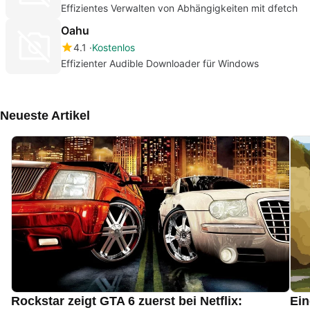
Effizientes Verwalten von Abhängigkeiten mit dfetch
Oahu
4.1
Kostenlos
Effizienter Audible Downloader für Windows
Neueste Artikel
Rockstar zeigt GTA 6 zuerst bei Netflix:
Ein